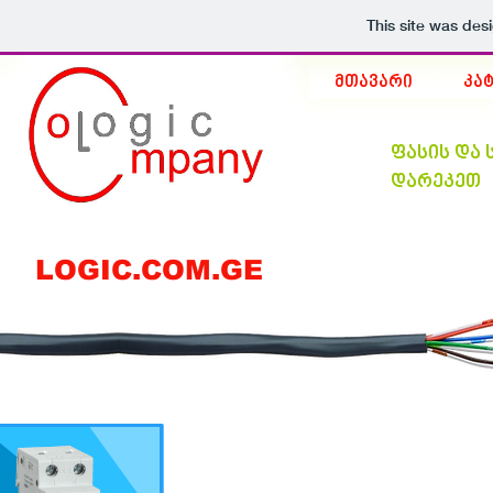
This site was des
მთავარი
კა
ფასის და
დარეკეთ
LOGIC.COM.GE