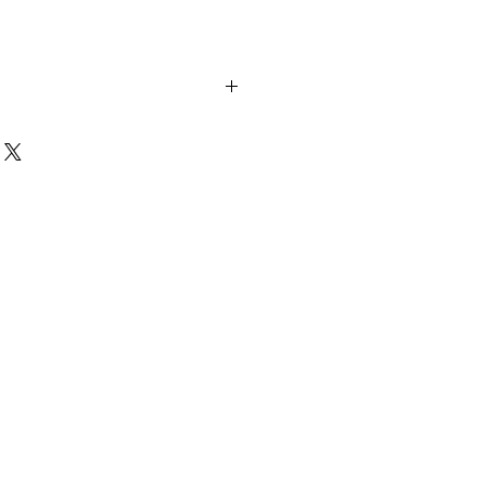
ეთი
ობა - 3