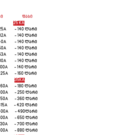
იპი ფასი
25 KA
X25A - 140 ლარი
X32A - 140 ლარი
X40A - 140 ლარი
X50A - 140 ლარი
X63A - 140 ლარი
X80A - 140 ლარი
X100A - 140 ლარი
X125A - 160 ლარი
35KA
X160A - 180 ლარი
200A - 250 ლარი
250A - 360 ლარი
X315A - 420 ლარი
X400A - 490ლარი
500A - 650 ლარი
630A - 700 ლარი
800A - 880 ლარი