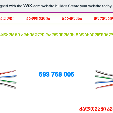
igned with the
.com
website builder. Create your website today.
ტალოგი
პროდუქცია
წარმოება
მოწყობი
 საწყობში არსებული რაოდენობის გადასამოწმებ
593 768 005
ძალოვანი ავ